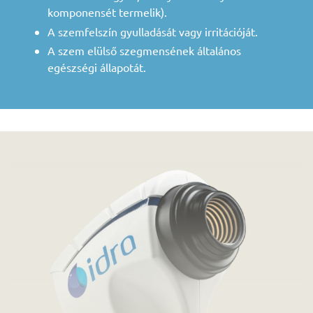
komponensét termelik).
A szemfelszín gyulladását vagy irritációját.
A szem elülső szegmensének általános
egészségi állapotát.