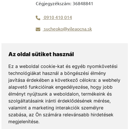
Cégjegyzékszám: 36848841
0910 410 014
sucheoko@vileaocna.sk
Az oldal sütiket használ
Ez a weboldal cookie-kat és egyéb nyomkövetési
technológiákat használ a böngészési élmény
javítása érdekében a következő célokra:
a webhely
alapvető funkcióinak engedélyezése
,
hogy jobb
élményt nyújtsunk a weboldalon
,
termékeink és
szolgáltatásaink iránti érdeklődésének mérése,
valamint a marketing interakciók személyre
Adatvédelem
szabása
,
az Ön számára relevánsabb hirdetések
megjelenítése
.
Hozzájárulás kezelése