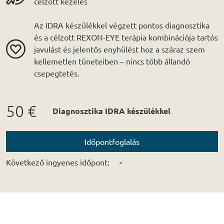
célzott kezelés
Az IDRA készülékkel végzett pontos diagnosztika
és a célzott REXON-EYE terápia kombinációja tartós
javulást és jelentős enyhülést hoz a száraz szem
kellemetlen tüneteiben – nincs több állandó
csepegtetés.
50 €
Diagnosztika IDRA készülékkel
Időpontfoglalás
Következő ingyenes időpont:
-