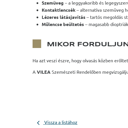
Szemüveg
– a leggyakoribb és legegyszer
Kontaktlencsék
– alternatíva szemüveg h
Lézeres látásjavítás
– tartós megoldás st
Műlencse beültetés
– magasabb dioptriá
MIKOR FORDULJUN
Ha azt veszi észre, hogy olvasás közben erőltet
A
VILEA
Szemészeti Rendelőben megvizsgáljuk 
Vissza a listához