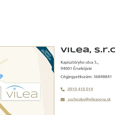
Vilea, s.r.o
Kapisztóryho utca 5.,
94001 Érsekújvár
Cégjegyzékszám: 36848841
0910 410 014
sucheoko@vileaocna.sk