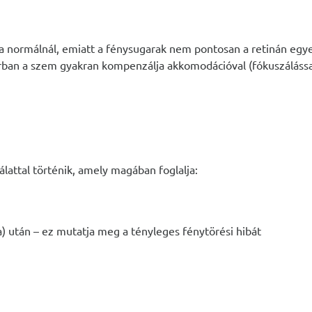
a normálnál, emiatt a fénysugarak nem pontosan a retinán egy
orban a szem gyakran kompenzálja akkomodációval (fókuszálással
álattal történik, amely magában foglalja:
ia) után – ez mutatja meg a tényleges fénytörési hibát