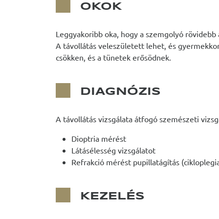
OKOK
Leggyakoribb oka, hogy a szemgolyó rövidebb 
A távollátás veleszületett lehet, és gyermekk
csökken, és a tünetek erősödnek.
DIAGNÓZIS
A távollátás vizsgálata átfogó szemészeti vizsg
Dioptria mérést
Látásélesség vizsgálatot
Refrakció mérést pupillatágítás (ciklopleg
KEZELÉS