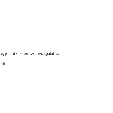
lre, jelentkezzen szemvizsgálatra.
aslunk.