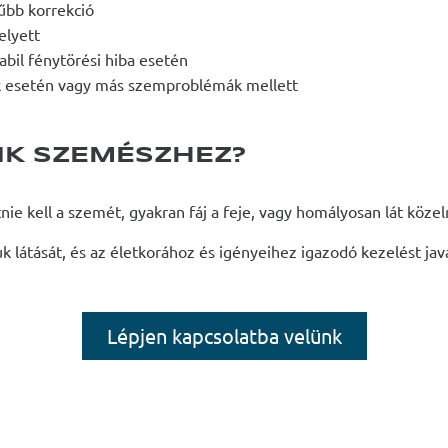
űbb korrekció
elyett
abil fénytörési hiba esetén
k esetén vagy más szemproblémák mellett
K SZEMÉSZHEZ?
nie kell a szemét, gyakran fáj a feje, vagy homályosan lát köze
látását, és az életkorához és igényeihez igazodó kezelést jav
Lépjen kapcsolatba velünk