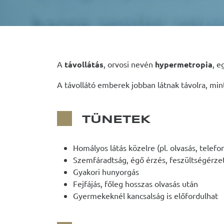
A
távollátás
, orvosi nevén
hypermetropia
, e
A távollátó emberek jobban látnak távolra, mint
TÜNETEK
Homályos látás közelre (pl. olvasás, telef
Szemfáradtság, égő érzés, feszültségérze
Gyakori hunyorgás
Fejfájás, főleg hosszas olvasás után
Gyermekeknél kancsalság is előfordulhat