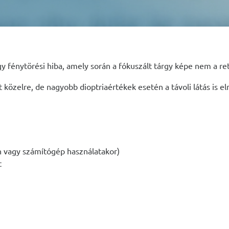
gy fénytörési hiba, amely során a fókuszált tárgy képe nem a r
 közelre, de nagyobb dioptriaértékek esetén a távoli látás is e
on vagy számítógép használatakor)
t